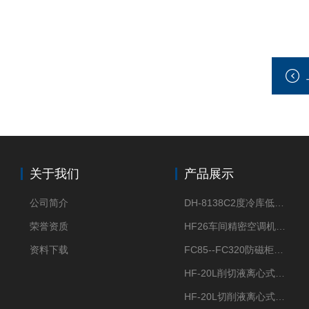
关于我们
产品展示
公司简介
DH-8138C2度冷库低温除湿机配电加热化霜除湿器
荣誉资质
HF26车间精密空调机房恒温恒湿机
资料下载
FC85--FC320防磁柜FC防磁信息安全柜
HF-20L削切液离心式分离机冷却油回收离心机
HF-20L切削液离心式分离机回收切削油离心机