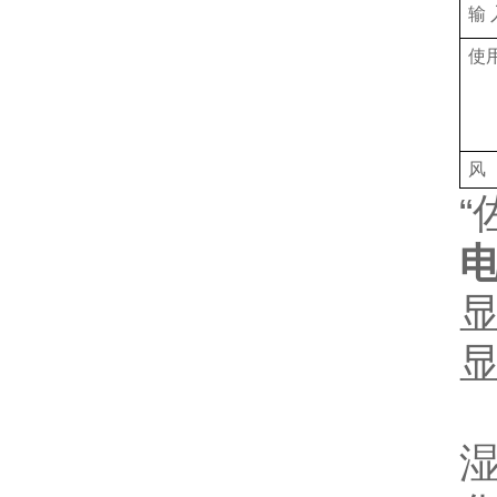
输
使
风
“