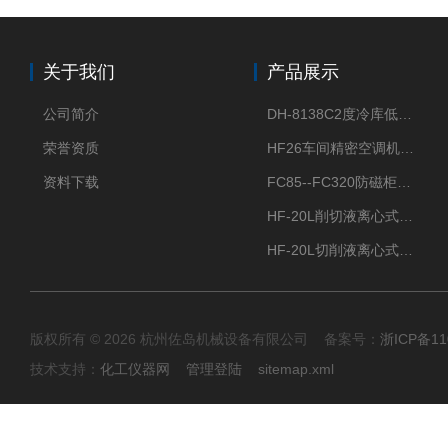
关于我们
产品展示
公司简介
DH-8138C2度冷库低温除湿机配电加热化霜除湿器
荣誉资质
HF26车间精密空调机房恒温恒湿机
资料下载
FC85--FC320防磁柜FC防磁信息安全柜
HF-20L削切液离心式分离机冷却油回收离心机
HF-20L切削液离心式分离机回收切削油离心机
版权所有 © 2026 杭州佐岛机械设备有限公司 备案号：
浙ICP备11
技术支持：
化工仪器网
管理登陆
sitemap.xml