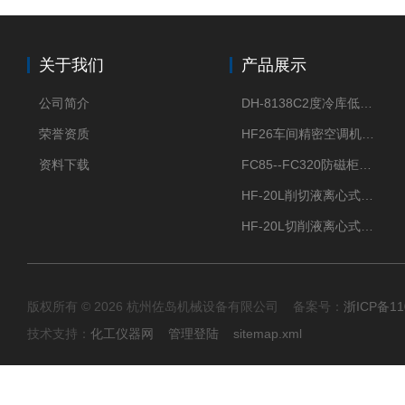
关于我们
产品展示
公司简介
DH-8138C2度冷库低温除湿机配电加热化霜除湿器
荣誉资质
HF26车间精密空调机房恒温恒湿机
资料下载
FC85--FC320防磁柜FC防磁信息安全柜
HF-20L削切液离心式分离机冷却油回收离心机
HF-20L切削液离心式分离机回收切削油离心机
版权所有 © 2026 杭州佐岛机械设备有限公司 备案号：
浙ICP备11
技术支持：
化工仪器网
管理登陆
sitemap.xml