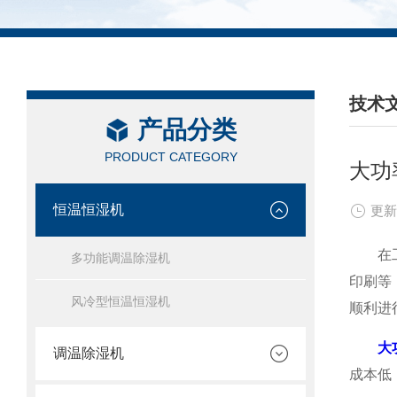
技术
产品分类
/ TEC
PRODUCT CATEGORY
大功
恒温恒湿机
更新
在工业
多功能调温除湿机
印刷等
风冷型恒温恒湿机
顺利进
大
调温除湿机
成本低