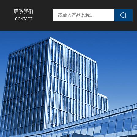
联系我们
CONTACT