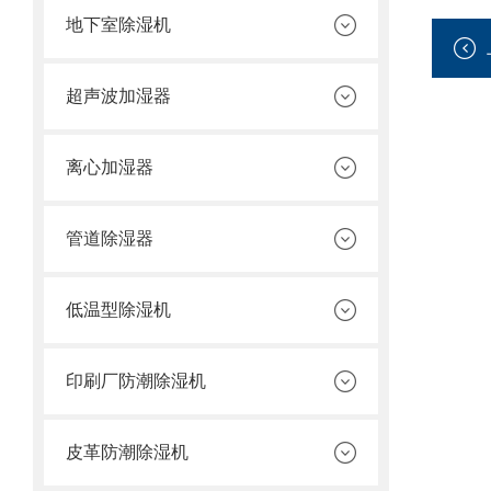
地下室除湿机
超声波加湿器
离心加湿器
管道除湿器
低温型除湿机
印刷厂防潮除湿机
皮革防潮除湿机