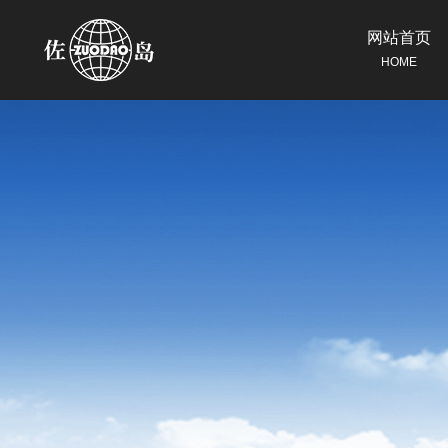
网站首页
HOME