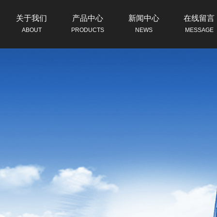
关于我们
产品中心
新闻中心
在线留言
ABOUT
PRODUCTS
NEWS
MESSAGE