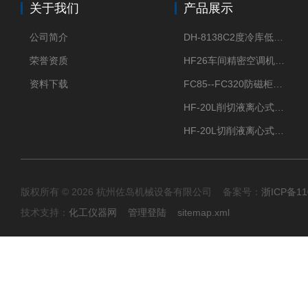
关于我们
产品展示
公司简介
DH-8138C2度冷库低温除湿机配电加热化霜除湿器
荣誉资质
HF26车间精密空调机房恒温恒湿机
资料下载
FC85--FC320防磁柜FC防磁信息安全柜
HF-20L削切液离心式分离机冷却油回收离心机
HF-20L切削液离心式分离机回收切削油离心机
版权所有 © 2026 杭州佐岛机械设备有限公司 备案号：
浙ICP备11
技术支持：
化工仪器网
管理登陆
sitemap.xml