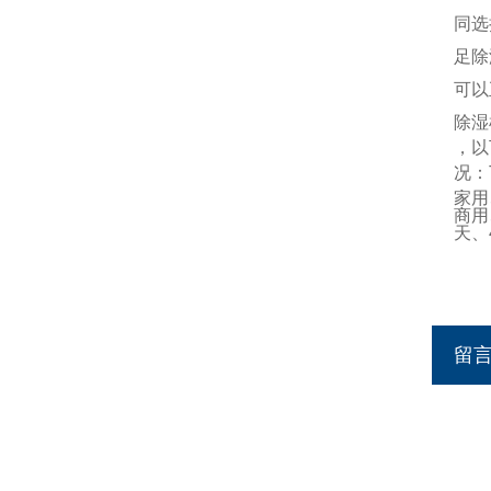
同选
足除
可以
除湿
，
以
况：
家用
商用
天、
留