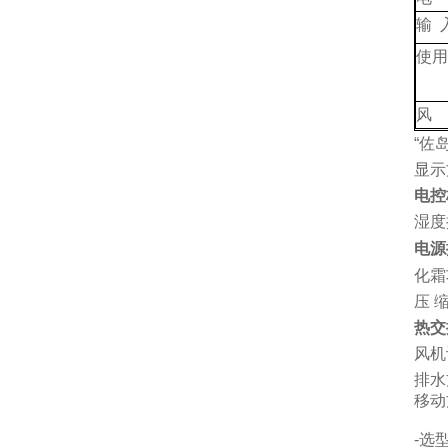
输
使
风
“佐
显示
电控
湿度
电源
化霜
压
热交
风机
排水
移动
-
选