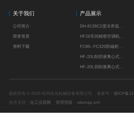
关于我们
产品展示
公司简介
DH-8138C2度冷库低温除湿机配电加热化霜除湿器
荣誉资质
HF26车间精密空调机房恒温恒湿机
资料下载
FC85--FC320防磁柜FC防磁信息安全柜
HF-20L削切液离心式分离机冷却油回收离心机
HF-20L切削液离心式分离机回收切削油离心机
版权所有 © 2026 杭州佐岛机械设备有限公司 备案号：
浙ICP备11
技术支持：
化工仪器网
管理登陆
sitemap.xml