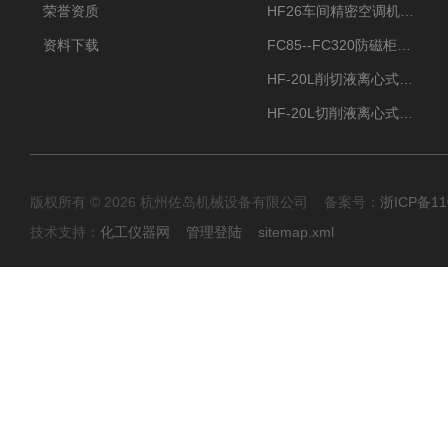
荣誉资质
HF26车间精密空调机房恒温恒湿机
资料下载
FC85--FC320防磁柜FC防磁信息安全柜
HF-20L削切液离心式分离机冷却油回收离心机
HF-20L切削液离心式分离机回收切削油离心机
版权所有 © 2026 杭州佐岛机械设备有限公司 备案号：
浙ICP备11
技术支持：
化工仪器网
管理登陆
sitemap.xml