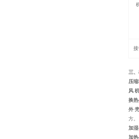
接
三、
压缩
风 
换热
外 壳
方。
加湿
加热