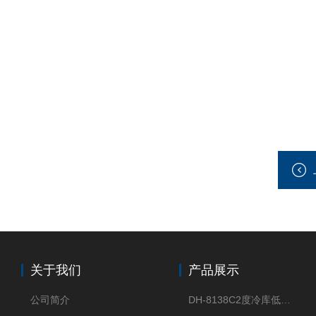
关于我们
产品展示
公司简介
DH-8138C2度冷库低温除湿机配电加热化霜除湿器