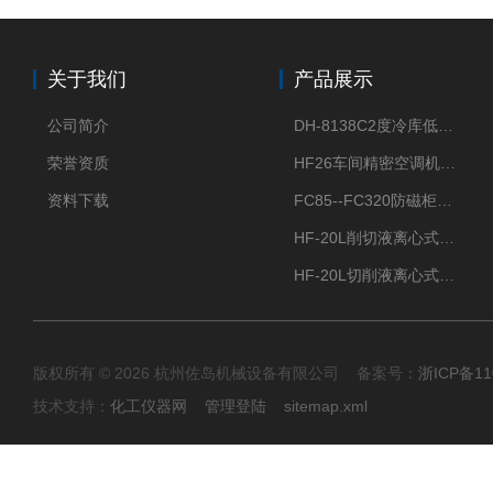
关于我们
产品展示
公司简介
DH-8138C2度冷库低温除湿机配电加热化霜除湿器
荣誉资质
HF26车间精密空调机房恒温恒湿机
资料下载
FC85--FC320防磁柜FC防磁信息安全柜
HF-20L削切液离心式分离机冷却油回收离心机
HF-20L切削液离心式分离机回收切削油离心机
版权所有 © 2026 杭州佐岛机械设备有限公司 备案号：
浙ICP备11
技术支持：
化工仪器网
管理登陆
sitemap.xml