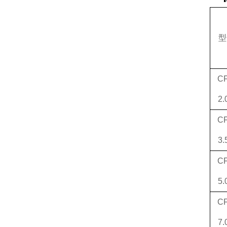
型
CF
2.
CF
3.
CF
5.
CF
7.