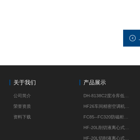
关于我们
产品展示
公司简介
DH-8138C2度冷库低温除湿机配电加热化霜除湿器
荣誉资质
HF26车间精密空调机房恒温恒湿机
资料下载
FC85--FC320防磁柜FC防磁信息安全柜
HF-20L削切液离心式分离机冷却油回收离心机
HF-20L切削液离心式分离机回收切削油离心机