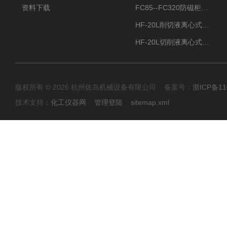
资料下载
FC85--FC320防磁柜FC防磁信息安全柜
HF-20L削切液离心式分离机冷却油回收离心机
HF-20L切削液离心式分离机回收切削油离心机
版权所有 © 2026 杭州佐岛机械设备有限公司 备案号：
浙ICP备11
技术支持：
化工仪器网
管理登陆
sitemap.xml