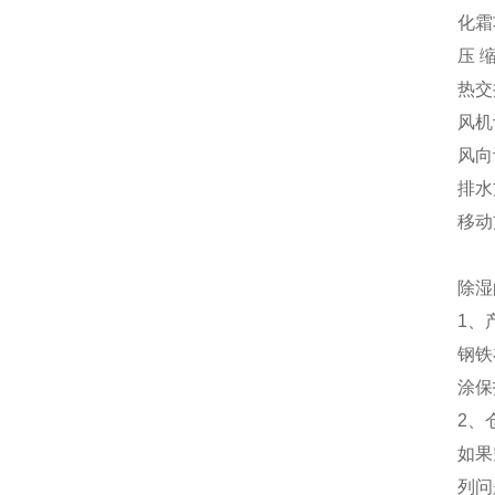
化霜
压 
热交
风机
风向
排水
移动
除湿
1、
钢铁
涂保
2、
如果
列问