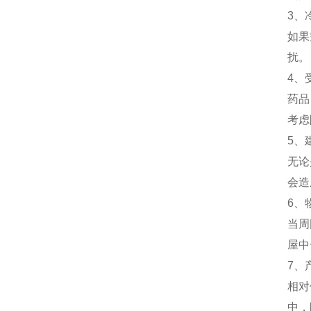
3、
如果
扰。
4、
药品
考虑
5、
无论
会造
6、
当周
屋中
7、
相对
中，