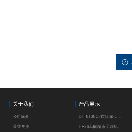
关于我们
产品展示
公司简介
DH-8138C2度冷库低温除湿机配电加热化霜除湿器
荣誉资质
HF26车间精密空调机房恒温恒湿机