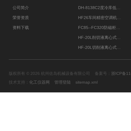
公司简介
DH-8138C2度冷库低温除湿机配电加热化霜除湿器
荣誉资质
HF26车间精密空调机房恒温恒湿机
资料下载
FC85--FC320防磁柜FC防磁信息安全柜
HF-20L削切液离心式分离机冷却油回收离心机
HF-20L切削液离心式分离机回收切削油离心机
版权所有 © 2026 杭州佐岛机械设备有限公司 备案号：
浙ICP备11
技术支持：
化工仪器网
管理登陆
sitemap.xml