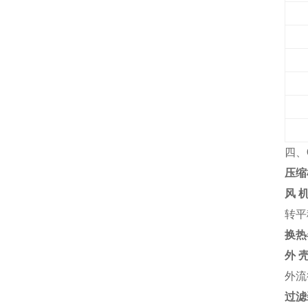
四、
压缩
风 
转平
换热
外 壳
外流
过滤