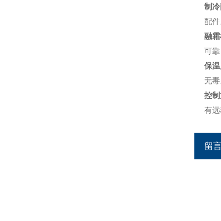
制冷
配件
融霜
可靠
保温
无毒
控制
有远
留