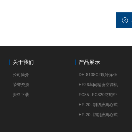
关于我们
产品展示
公司简介
DH-8138C2度冷库低温除湿机配电加热化霜除湿器
荣誉资质
HF26车间精密空调机房恒温恒湿机
资料下载
FC85--FC320防磁柜FC防磁信息安全柜
HF-20L削切液离心式分离机冷却油回收离心机
HF-20L切削液离心式分离机回收切削油离心机