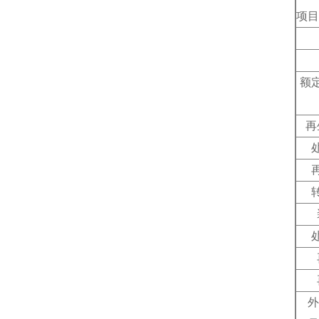
项目
额
再
外