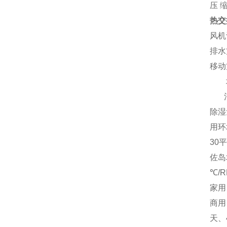
压 
热交
风机
排水
移动
地
消费
除湿
用环
30
佐岛
℃/R
家用
商用
天、