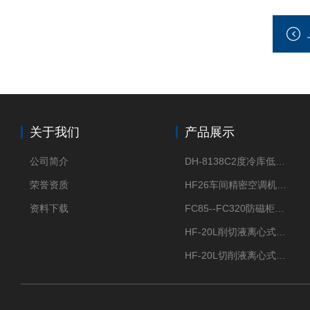
关于我们
产品展示
公司简介
DH-8138C2度冷库低温除湿机配电加热化霜除湿器
荣誉资质
HF26车间精密空调机房恒温恒湿机
资料下载
FC85--FC320防磁柜FC防磁信息安全柜
HF-20L削切液离心式分离机冷却油回收离心机
HF-20L切削液离心式分离机回收切削油离心机