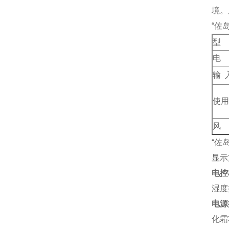
境。
“佐
型 
电 
输 
使用
风
“佐
显示
电控
湿度
电源
化霜