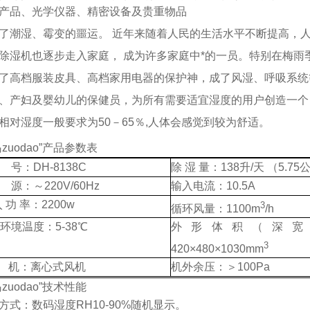
产品、光学仪器、精密设备及贵
重物品
了潮湿、霉变的噩运。 近年来随着人民的生活水平不断提高，
除湿机也逐步走入家庭， 成为许多家庭中*的一员。特别在梅雨
了高档服装皮具、高档家用电器的保护神，成了风湿、呼吸系统
、
产妇及婴幼儿的保健员，为所有需要适宜湿度的用户创造一个
相对湿
度一般要求为50－65％,
人体会感觉到较为舒适。
zuodao”
产品参数表
号：DH-8138C
除 湿 量：138升/天 （5.7
源：～220V/60Hz
输入电流：10.5A
入 功 率：2200w
3
循环风量：1100m
/h
环境温度：5-38℃
外形体积（深宽
3
420×480×1030mm
 机：离心式风机
机外余压：＞100Pa
zuodao”
技术性能
方式：数码湿度RH10-90%随机显示。