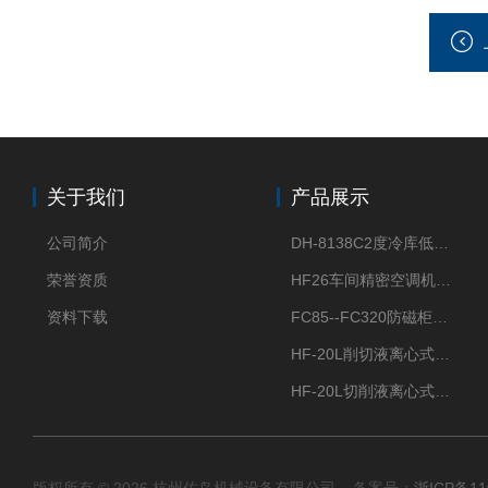
关于我们
产品展示
公司简介
DH-8138C2度冷库低温除湿机配电加热化霜除湿器
荣誉资质
HF26车间精密空调机房恒温恒湿机
资料下载
FC85--FC320防磁柜FC防磁信息安全柜
HF-20L削切液离心式分离机冷却油回收离心机
HF-20L切削液离心式分离机回收切削油离心机
版权所有 © 2026 杭州佐岛机械设备有限公司 备案号：
浙ICP备11