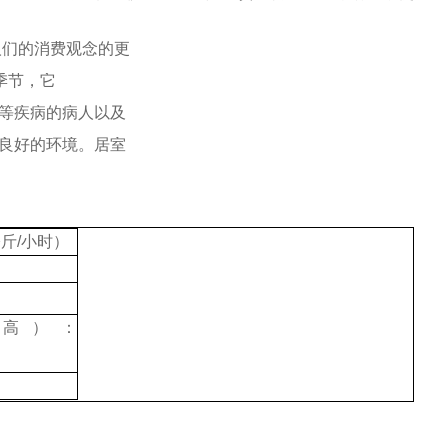
人们的消费观念
的更
季节，它
等疾病的病人以及
良好的环境。
居室
5公斤/小时）
高）：