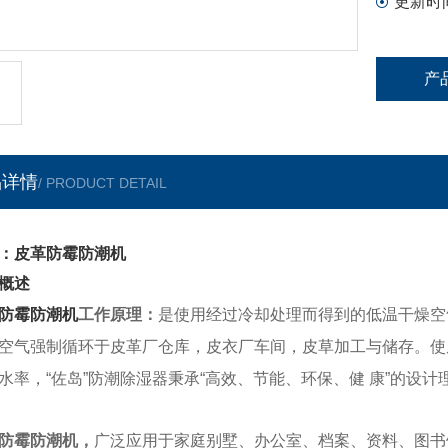
更新时
产
品详情
/ PRODUCT DETAIL
：皮革防霉防潮机
概述
防霉防潮机
工作原理：
是使用经过冷却处理而得到的低温干燥空
空气强制循环于皮革厂仓库，
皮衣厂车间，皮草加工与储存。使
水率，“佐岛”
防潮除湿器
秉承“高效、节能、环保、健
康”的设计
防霉防潮机
，
广泛应用于家庭别墅、办公室、档案、资料、图书