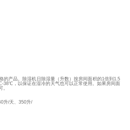
格的产品。除湿机日
除湿量（升数）按房间面积的1倍到1.5
℃-38℃，以保证在湿冷的天气也可以正常使用。如果房间面
可。
0升/天、350升/