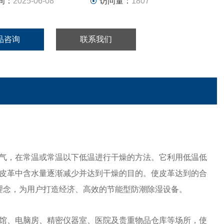
间：
2025-06-08
访问量：
1807
品咨询
联系我们
气，在常温或
常温以下低温进行干燥的方法。它利用低温低
皮革中含水量逐渐减少并达到干燥的目的。
使
皮革达到的合
理念，为用户打造经济、高效的节能型防潮除湿设备。
馆、
电脑房、精密仪器室、医院及贵重物品仓库等场所，使