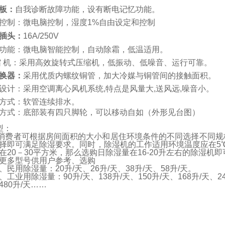
板：
自我诊断故障功能，设有断电记忆功能。
控制：微电脑控制，湿度1%自由设定和控制
插头：
16A/250V
功能：微电脑智能控制，自动除霜，低温适用。
缩 机：采用高效旋转式压缩机，低振动、低噪音、运行可靠。
换器：
采用优质内螺纹铜管，
加大冷媒与铜管间的接触面积。
设计：采用空调离心风机系统,特点是风量大,送风远,噪音小。
方式：软管连续排水。
方式：底部装有四只脚轮，可以移动自如（外形见台图）
型：
费者可根据房间面积的大小和居住环境条件的不同选择不同规
择即可满足除湿要求。同时，除湿机的工作适
用环境温度应在5
在20－
30
平方米，那么选购日除湿量在16-20升左右的除湿机即
更多型号供用户参考、选购
、民用除湿量：20升/天、26升/天、38升/天、58升/天。
、工业用除湿量：90升/天、138升/天、150升/天、168升/天、24
480升/天……