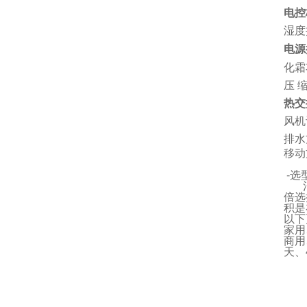
电控
湿度
电源
化霜
压 
热交
风机
排水
移动
-
选
消
倍选
积是
以下
家用
商用
天、