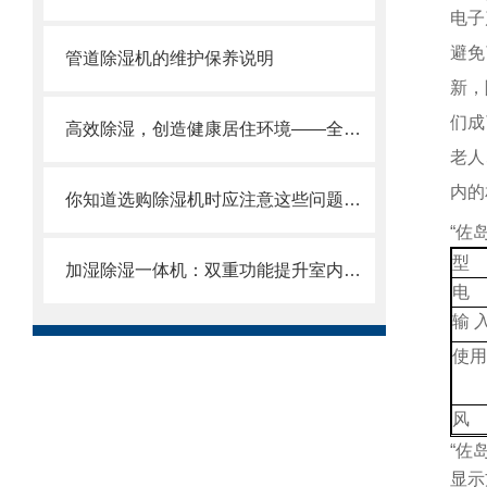
电子
避免
管道除湿机的维护保养说明
新，
们成
高效除湿，创造健康居住环境——全自动除湿机的优势分析
老人
内的
你知道选购除湿机时应注意这些问题吗？
“佐岛
型 
加湿除湿一体机：双重功能提升室内空气质量
电 
输 
使用
风
“佐岛
显示