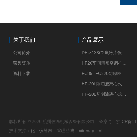
关于我们
产品展示
公司简介
DH-8138C2度冷库低温除湿机配电加热化霜除湿器
荣誉资质
HF26车间精密空调机房恒温恒湿机
资料下载
FC85--FC320防磁柜FC防磁信息安全柜
HF-20L削切液离心式分离机冷却油回收离心机
HF-20L切削液离心式分离机回收切削油离心机
版权所有 © 2026 杭州佐岛机械设备有限公司 备案号：
浙ICP备11
技术支持：
化工仪器网
管理登陆
sitemap.xml