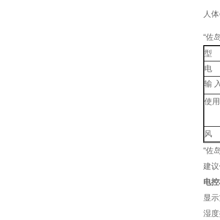
人体
“佐
型 
电 
输 入
使用
风
“佐
建议
电控
显示
湿度