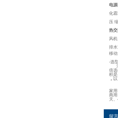
电源
化霜
压 
热交
风机
排水
移动
-选
消费
倍选
积是
，
以
家用
商用
天、
留