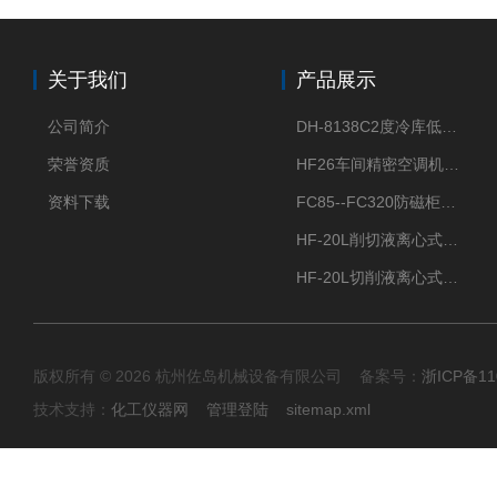
关于我们
产品展示
公司简介
DH-8138C2度冷库低温除湿机配电加热化霜除湿器
荣誉资质
HF26车间精密空调机房恒温恒湿机
资料下载
FC85--FC320防磁柜FC防磁信息安全柜
HF-20L削切液离心式分离机冷却油回收离心机
HF-20L切削液离心式分离机回收切削油离心机
版权所有 © 2026 杭州佐岛机械设备有限公司 备案号：
浙ICP备11
技术支持：
化工仪器网
管理登陆
sitemap.xml