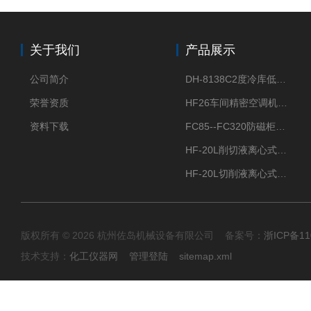
关于我们
产品展示
公司简介
DH-8138C2度冷库低温除湿机配电加热化霜除湿器
荣誉资质
HF26车间精密空调机房恒温恒湿机
资料下载
FC85--FC320防磁柜FC防磁信息安全柜
HF-20L削切液离心式分离机冷却油回收离心机
HF-20L切削液离心式分离机回收切削油离心机
版权所有 © 2026 杭州佐岛机械设备有限公司 备案号：
浙ICP备11
技术支持：
化工仪器网
管理登陆
sitemap.xml