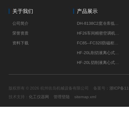
关于我们
产品展示
公司简介
DH-8138C2度冷库低温除湿机配电加热化霜除湿器
荣誉资质
HF26车间精密空调机房恒温恒湿机
资料下载
FC85--FC320防磁柜FC防磁信息安全柜
HF-20L削切液离心式分离机冷却油回收离心机
HF-20L切削液离心式分离机回收切削油离心机
版权所有 © 2026 杭州佐岛机械设备有限公司 备案号：
浙ICP备11
技术支持：
化工仪器网
管理登陆
sitemap.xml