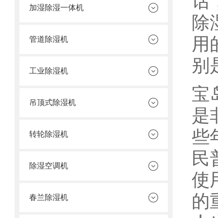
话
加湿除湿一体机
除
用
管道除湿机
别
工业除湿机
宝
吊顶式除湿机
是
些
转轮除湿机
民
除湿空调机
使
的
春兰除湿机