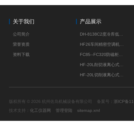
关于我们
产品展示
公司简介
DH-8138C2度冷库低温除湿机配电加热化霜除湿器
荣誉资质
HF26车间精密空调机房恒温恒湿机
资料下载
FC85--FC320防磁柜FC防磁信息安全柜
HF-20L削切液离心式分离机冷却油回收离心机
HF-20L切削液离心式分离机回收切削油离心机
版权所有 © 2026 杭州佐岛机械设备有限公司 备案号：
浙ICP备11
技术支持：
化工仪器网
管理登陆
sitemap.xml