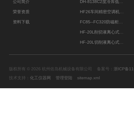
公司简介
DH-8138C2度冷库低温除湿机配电加热化霜除湿器
荣誉资质
HF26车间精密空调机房恒温恒湿机
资料下载
FC85--FC320防磁柜FC防磁信息安全柜
HF-20L削切液离心式分离机冷却油回收离心机
HF-20L切削液离心式分离机回收切削油离心机
版权所有 © 2026 杭州佐岛机械设备有限公司 备案号：
浙ICP备11
技术支持：
化工仪器网
管理登陆
sitemap.xml